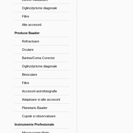
Oglinzi/prisme diagonale
Filtre
Alte accesorii
Produse Baader
Refractoare
Oculare
Barlow/Coma Corector
Oglinzi/prisme diagonale
Binoculare
Filtre
Accesorii astrofotografie
Adaptoare si alte accesorii
Planetariu Baader
Cupole si observatoare
Instrumente Profesionale
Microscoape Motic