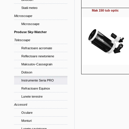
Statii meteo
Mak 150
tub optic
Microscoape
Microscoape
Produse Sky-Watcher
Telescoape
Refractoare acromate
Reflectoare newtoniene
Maksutov-Cassegrain
Dobson
Instrumente Seria PRO
Refractoare Equinox
Lunete terestre
Accesorii
Oculare
Monturi
Lunete cautatoare