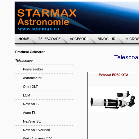
HOME
TELESCOAPE
ACCESORII
BINOCLURI
MICRO
Produse Celestron
Telescoa
Telescoape
Powerseeker
Evostar
ED80
OTA
Astromaster
Omni XLT
LCM
NexStar SLT
Astro Fi
NexStar SE
NexStar Evolution
Seria Advanced VX