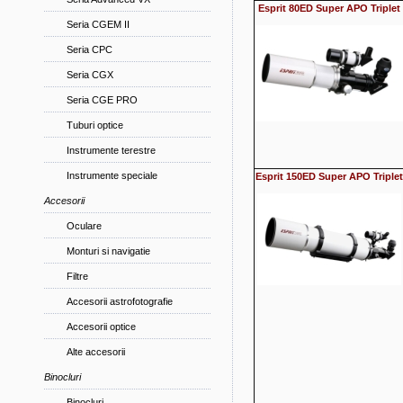
Esprit 80ED Super APO Triplet
Seria CGEM II
Seria CPC
Seria CGX
Seria CGE PRO
Tuburi optice
Instrumente terestre
Instrumente speciale
Esprit 150ED Super APO Triplet
Accesorii
Oculare
Monturi si navigatie
Filtre
Accesorii astrofotografie
Accesorii optice
Alte accesorii
Binocluri
Binocluri