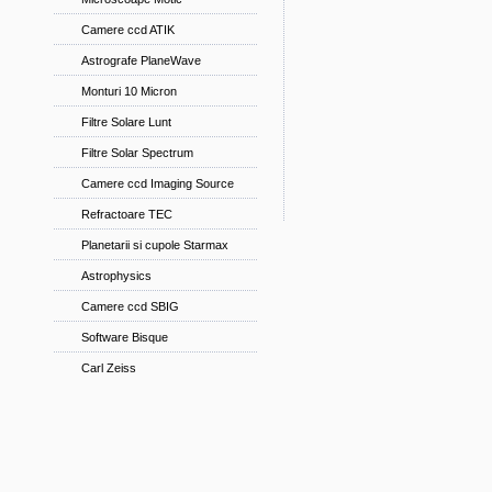
Camere ccd ATIK
Astrografe PlaneWave
Monturi 10 Micron
Filtre Solare Lunt
Filtre Solar Spectrum
Camere ccd Imaging Source
Refractoare TEC
Planetarii si cupole Starmax
Astrophysics
Camere ccd SBIG
Software Bisque
Carl Zeiss