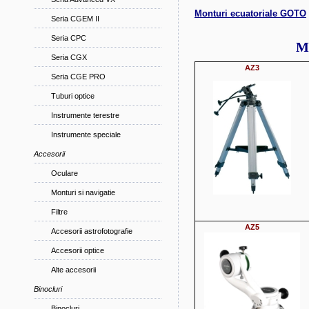
Monturi ecuatoriale GOTO
Seria CGEM II
Seria CPC
Mo
Seria CGX
AZ3
Seria CGE PRO
Tuburi optice
Instrumente terestre
Instrumente speciale
Accesorii
Oculare
Monturi si navigatie
Filtre
AZ5
Accesorii astrofotografie
Accesorii optice
Alte accesorii
Binocluri
Binocluri