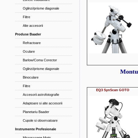
Oglinzi/prisme diagonale
Filtre
Alte accesorii
Produse Baader
Refractoare
Oculare
Barlow/Coma Corector
Oglinzi/prisme diagonale
Montu
Binoculare
Filtre
EQ3 SynScan GOTO
Accesorii astrofotografie
Adaptoare si alte accesorii
Planetariu Baader
Cupole si observatoare
Instrumente Profesionale
Microscoape Motic