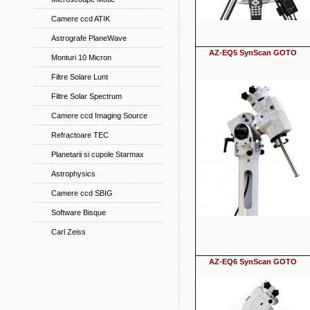
Camere ccd ATIK
Astrografe PlaneWave
AZ-EQ5 SynScan GOTO
Monturi 10 Micron
Filtre Solare Lunt
Filtre Solar Spectrum
Camere ccd Imaging Source
Refractoare TEC
Planetarii si cupole Starmax
Astrophysics
Camere ccd SBIG
Software Bisque
Carl Zeiss
AZ-EQ6 SynScan GOTO