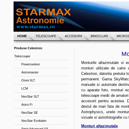
HOME
TELESCOAPE
ACCESORII
BINOCLURI
MICRO
Produse Celestron
Mo
Telescoape
Monturile altazimutale si 
Powerseeker
monturi utilizate de catre 
Astromaster
Celestron, datorita pretului l
permanent. Gama SkyWatche
Omni XLT
manuale si automate destina
LCM
cu aparate foto, monturi ec
telescoape medii de amator
NexStar SLT
accesorii pentru acestea. 
Astro Fi
destul de mari fata de montu
Astrophysics, unele montur
NexStar SE
vizuale si astrofotografie cu
NexStar Evolution
Monturi altazimutale
Seria Advanced VX