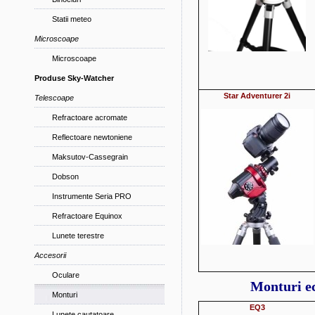
Statii meteo
Microscoape
Microscoape
Produse Sky-Watcher
Star Adventurer
2i
Telescoape
Refractoare acromate
Reflectoare newtoniene
Maksutov-Cassegrain
Dobson
Instrumente Seria PRO
Refractoare Equinox
Lunete terestre
Accesorii
Oculare
Monturi e
Monturi
EQ3
Lunete cautatoare