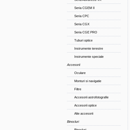
Seria CGEM II
Seria CPC
Seria CGX
Seria CGE PRO
Tuburi optice
Instrumente terestre
Instrumente speciale
Accesorii
Oculare
Monturi si navigatie
Filtre
Accesorii astrofotografie
Accesorii optice
Alte accesorii
Binocluri
Binocluri