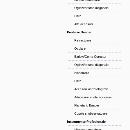
Oglinzi/prisme diagonale
Filtre
Alte accesorii
Produse Baader
Refractoare
Oculare
Barlow/Coma Corector
Oglinzi/prisme diagonale
Binoculare
Filtre
Accesorii astrofotografie
Adaptoare si alte accesorii
Planetariu Baader
Cupole si observatoare
Instrumente Profesionale
Microscoape Motic