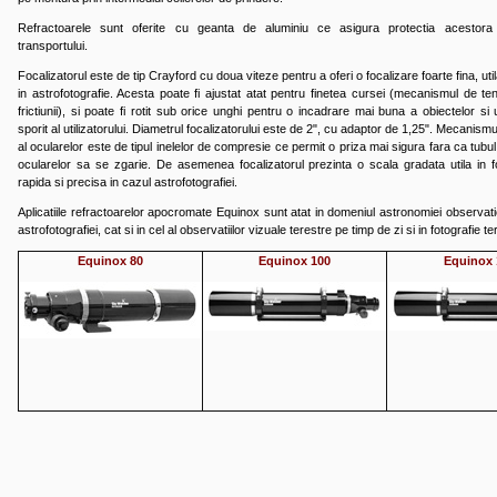
Refractoarele sunt oferite cu geanta de aluminiu ce asigura protectia acestora 
transportului.
Focalizatorul este de tip Crayford cu doua viteze pentru a oferi o focalizare foarte fina, uti
in astrofotografie. Acesta poate fi ajustat atat pentru finetea cursei (mecanismul de te
frictiunii), si poate fi rotit sub orice unghi pentru o incadrare mai buna a obiectelor si
sporit al utilizatorului. Diametrul focalizatorului este de 2", cu adaptor de 1,25". Mecanismu
al ocularelor este de tipul inelelor de compresie ce permit o priza mai sigura fara ca tubul
ocularelor sa se zgarie. De asemenea focalizatorul prezinta o scala gradata utila in f
rapida si precisa in cazul astrofotografiei.
Aplicatiile refractoarelor apocromate Equinox sunt atat in domeniul astronomiei observatio
astrofotografiei, cat si in cel al observatiilor vizuale terestre pe timp de zi si in fotografie te
Equinox 80
Equinox 100
Equinox 