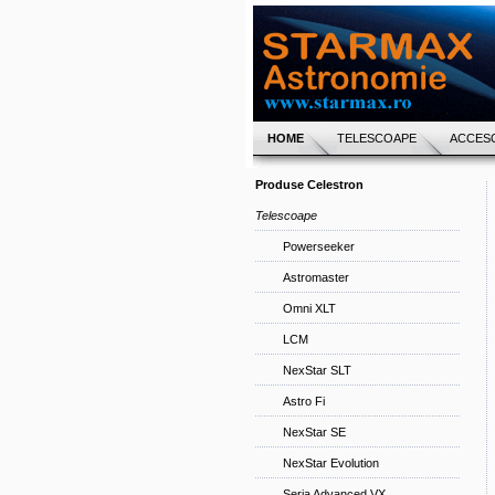
HOME
TELESCOAPE
ACCESO
Produse Celestron
Telescoape
Powerseeker
Astromaster
Omni XLT
LCM
NexStar SLT
Astro Fi
NexStar SE
NexStar Evolution
Seria Advanced VX