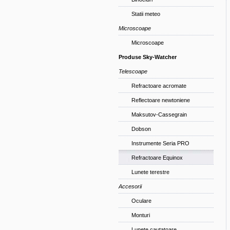
Statii meteo
Microscoape
Microscoape
Produse Sky-Watcher
Telescoape
Refractoare acromate
Reflectoare newtoniene
Maksutov-Cassegrain
Dobson
Instrumente Seria PRO
Refractoare Equinox
Lunete terestre
Accesorii
Oculare
Monturi
Lunete cautatoare