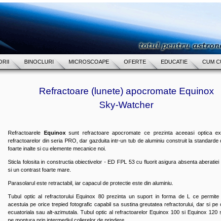
RII
BINOCLURI
MICROSCOAPE
OFERTE
EDUCATIE
CUM C
Refractoare (lunete) apocromate Equinox
Sky-Watcher
Refractoarele
Equinox
sunt refractoare apocromate ce prezinta aceeasi optica ex
refractoarelor din seria PRO, dar gazduita intr-un tub de aluminiu construit la standarde 
foarte inalte si cu elemente mecanice noi.
Sticla folosita in constructia obiectivelor - ED FPL 53 cu fluorit asigura absenta aberatie
si un contrast foarte mare.
Parasolarul este retractabil, iar capacul de protectie este din aluminiu.
Tubul optic al refractorului Equinox 80 prezinta un suport in forma de L ce permit
acestuia pe orice trepied fotografic capabil sa sustina greutatea refractorului, dar si pe
ecuatoriala sau alt-azimutala. Tubul optic al refractoarelor Equinox 100 si Equinox 120 
pe montura prin intermediul colierelor de prindere.