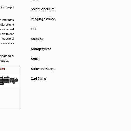
in timpul
Solar Spectrum
Imaging Source
la mai ales
nsionare a
TEC
 un confort
l de fixare
 metalic al
Starmax
ocalizarea
Astrophysics
nale si al
SBIG
restra.
Software Bisque
120
Carl Zeiss