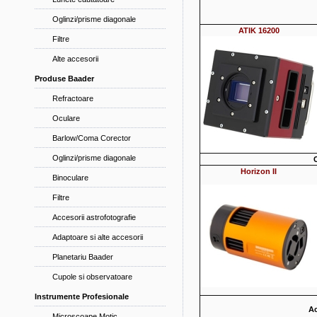
Oglinzi/prisme diagonale
ATIK 16200
Filtre
Alte accesorii
Produse Baader
Refractoare
Oculare
Barlow/Coma Corector
Oglinzi/prisme diagonale
Horizon II
Binoculare
Filtre
Accesorii astrofotografie
Adaptoare si alte accesorii
Planetariu Baader
Cupole si observatoare
Instrumente Profesionale
Ac
Microscoape Motic