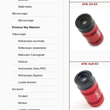
ATIK 414 EX
Statii meteo
Microscoape
Microscoape
Produse Sky-Watcher
Telescoape
Refractoare acromate
Reflectoare newtoniene
Maksutov-Cassegrain
Dobson
ATIK 4120 EX
Instrumente Seria PRO
Refractoare Equinox
Lunete terestre
Accesorii
Oculare
Monturi
Lunete cautatoare