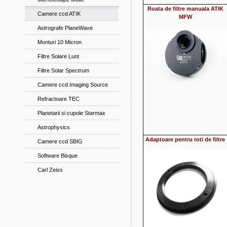
Roata de filtre manuala ATIK
Camere ccd ATIK
MFW
Astrografe PlaneWave
Monturi 10 Micron
Filtre Solare Lunt
Filtre Solar Spectrum
Camere ccd Imaging Source
Refractoare TEC
Planetarii si cupole Starmax
Astrophysics
Adaptoare pentru roti de filtre
Camere ccd SBIG
Software Bisque
Carl Zeiss