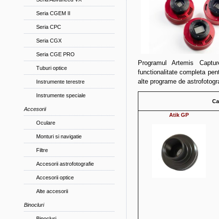
Seria CGEM II
Seria CPC
Seria CGX
Seria CGE PRO
Programul Artemis Captur
Tuburi optice
functionalitate completa pentr
alte programe de astrofotogr
Instrumente terestre
Instrumente speciale
Ca
Accesorii
Atik GP
Oculare
Monturi si navigatie
Filtre
Accesorii astrofotografie
Accesorii optice
Alte accesorii
Binocluri
Binocluri