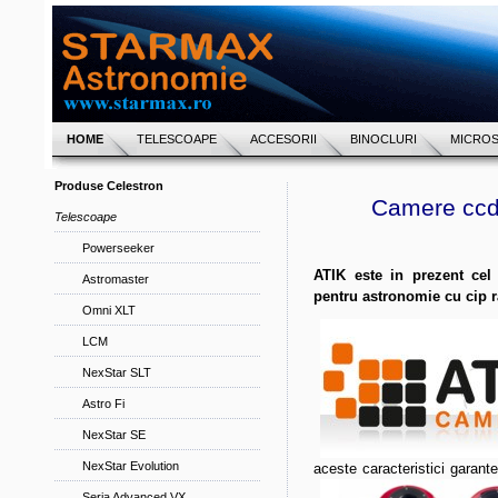
HOME
TELESCOAPE
ACCESORII
BINOCLURI
MICRO
Produse Celestron
Camere ccd 
Telescoape
Powerseeker
ATIK este in prezent ce
Astromaster
pentru astronomie cu cip r
Omni XLT
LCM
NexStar SLT
Astro Fi
NexStar SE
NexStar Evolution
aceste caracteristici garan
Seria Advanced VX