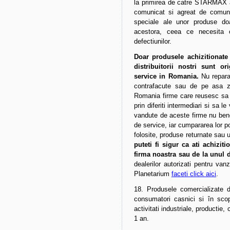
la primirea de catre STARMAX a
comunicat si agreat de comun a
speciale ale unor produse doa
acestora, ceea ce necesita 
defectiunilor.
Doar produsele achizitionate
distribuitorii nostri sunt or
service in Romania.
Nu repara
contrafacute sau de pe asa zis
Romania firme care reusesc sa
prin diferiti intermediari si sa 
vandute de aceste firme nu bene
de service, iar cumpararea lor po
folosite, produse returnate sau
puteti fi sigur ca ati achizi
firma noastra sau de la unul di
dealerilor autorizati pentru v
Planetarium
faceti click aici
.
18. Produsele comercializate de
consumatori casnici si în scopu
activitati industriale, productie
1 an.