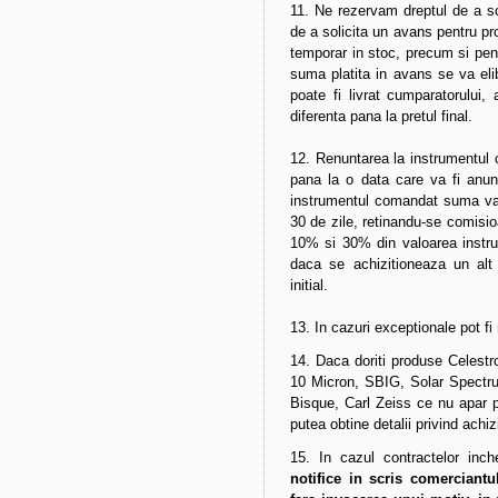
11. Ne rezervam dreptul de a so
de a solicita un avans pentru p
temporar in stoc, precum si pe
suma platita in avans se va eli
poate fi livrat cumparatorului,
diferenta pana la pretul final.
12. Renuntarea la instrumentul 
pana la o data care va fi anunta
instrumentul comandat suma va f
30 de zile, retinandu-se comisio
10% si 30% din valoarea instru
daca se achizitioneaza un alt
initial.
13. In cazuri exceptionale pot fi 
14. Daca doriti produse Celest
10 Micron, SBIG, Solar Spectr
Bisque, Carl Zeiss ce nu apar p
putea obtine detalii privind achi
15. In cazul contractelor inch
notifice in scris comerciantu