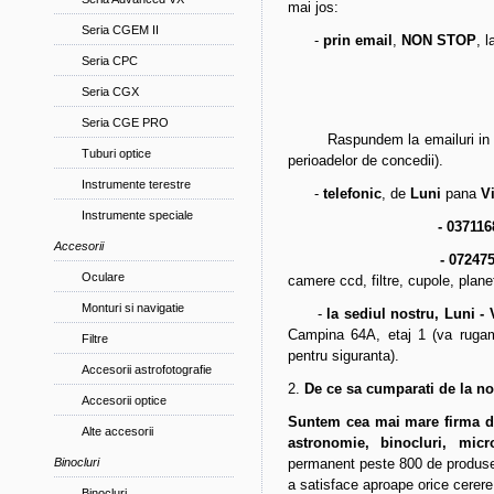
mai jos:
Seria CGEM II
-
prin email
,
NON STOP
, 
Seria CPC
Seria CGX
Seria CGE PRO
Raspundem la emailuri in cel m
Tuburi optice
perioadelor de concedii).
Instrumente terestre
-
telefonic
, de
Luni
pana
Vi
Instrumente speciale
- 037116
Accesorii
- 07247
Oculare
camere ccd, filtre, cupole, plane
Monturi si navigatie
-
la sediul nostru, Luni - V
Campina 64A, etaj 1 (va rugam 
Filtre
pentru siguranta).
Accesorii astrofotografie
2.
De ce sa cumparati de la no
Accesorii optice
Suntem cea mai mare firma di
Alte accesorii
astronomie, binocluri, micr
Binocluri
permanent peste 800 de produse di
a satisface aproape orice cerere
Binocluri