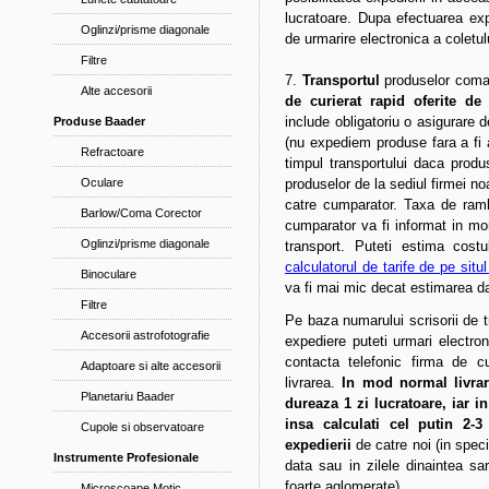
lucratoare. Dupa efectuarea exp
Oglinzi/prisme diagonale
de urmarire electronica a coletulu
Filtre
7.
Transportul
produselor coma
Alte accesorii
de curierat rapid oferite d
include obligatoriu o asigurare 
Produse Baader
(nu expediem produse fara a fi 
Refractoare
timpul transportului daca produs
Oculare
produselor de la sediul firmei no
catre cumparator. Taxa de ram
Barlow/Coma Corector
cumparator va fi informat in mom
Oglinzi/prisme diagonale
transport. Puteti estima costu
calculatorul de tarife de pe sit
Binoculare
va fi mai mic decat estimarea da
Filtre
Pe baza numarului scrisorii de t
Accesorii astrofotografie
expediere puteti urmari electroni
contacta telefonic firma de cu
Adaptoare si alte accesorii
livrarea.
In mod normal livrar
Planetariu Baader
dureaza 1 zi lucratoare, iar i
insa calculati cel putin 2-3
Cupole si observatoare
expedierii
de catre noi (in spec
Instrumente Profesionale
data sau in zilele dinaintea sa
foarte aglomerate).
Microscoape Motic