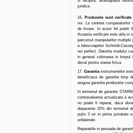
si reciproc avantajoase retur
juridice.
16.
Produsele sunt verificate
noi. La cererea cumparatorilor v
de livrare. In acest fel puteti 
Aceasta verificare este utila in 
parcursul manipularilor multiple 
a telescoapelor Schmidt-Casseg
noi perfect. Datorita modului cu
in general colimarea in timpul tr
decat pentru starea fizica.
17.
Garantia
instrumentelor este
beneficiaza de garantie timp 
asigura garantia produselor cumpa
In termenul de garantie STARMAX
contravaloarea actualizata a a
nu poate fi reparat, daca durat
depaseste 15% din termenul de
putin 3 ori in prima jumatate a
unilaterale.
Reparatiile in perioada de garan