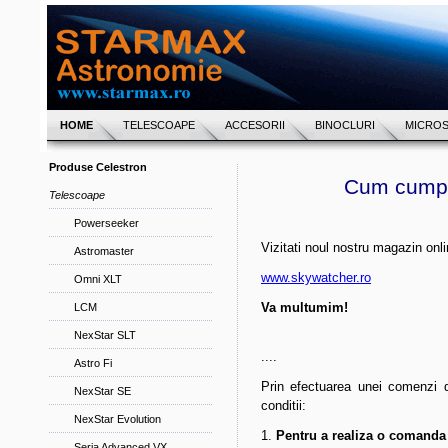
HOME
TELESCOAPE
ACCESORII
BINOCLURI
MICRO
Produse Celestron
Cum cumpar
Telescoape
Powerseeker
Vizitati noul nostru magazin onlin
Astromaster
www.skywatcher.ro
Omni XLT
Va multumim!
LCM
NexStar SLT
....
Astro Fi
Prin efectuarea unei comenzi d
NexStar SE
conditii:
NexStar Evolution
1.
Pentru a realiza o comanda
Seria Advanced VX