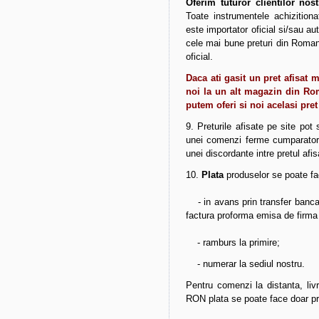
Oferim tuturor clientilor nost
Toate instrumentele achizitiona
este importator oficial si/sau a
cele mai bune preturi din Roman
oficial.
Daca ati gasit un pret afisat
noi la un alt magazin din Ro
putem oferi si noi acelasi pre
9. Preturile afisate pe site pot 
unei comenzi ferme cumparatorul
unei discordante intre pretul afis
10.
Plata
produselor se poate fac
- in avans prin transfer bancar
factura proforma emisa de firma
- ramburs la primire;
- numerar la sediul nostru.
Pentru comenzi la distanta, liv
RON plata se poate face doar pri