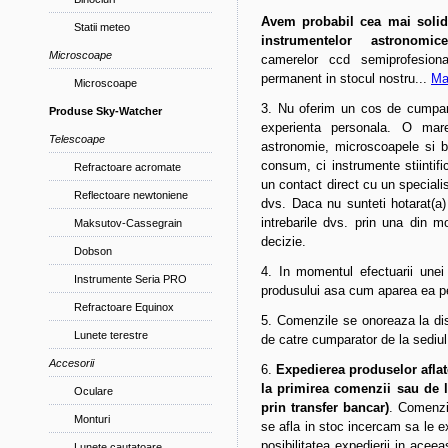
Avem probabil cea mai solida
Statii meteo
instrumentelor astronomi
Microscoape
camerelor ccd semiprofesiona
permanent in stocul nostru...
Ma
Microscoape
3. Nu oferim un cos de cumpara
Produse Sky-Watcher
experienta personala.
O mare
Telescoape
astronomie, microscoapele si b
consum, ci instrumente stiintif
Refractoare acromate
un contact
direct
cu un speciali
Reflectoare newtoniene
dvs. Daca
nu sunteti hotarat(a)
intrebarile dvs. prin una din m
Maksutov-Cassegrain
decizie.
Dobson
4. In momentul efectuarii un
Instrumente Seria PRO
produsului asa cum aparea ea pe
Refractoare Equinox
5. Comenzile se onoreaza la dist
Lunete terestre
de catre cumparator de la sediul
Accesorii
6.
Expedierea produselor aflate
la primirea comenzii sau de la
Oculare
prin transfer bancar)
. Comenzi
Monturi
se afla in stoc incercam sa le 
posibilitatea expedierii in aceea
Lunete cautatoare