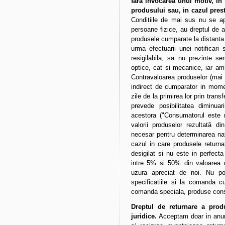
fara invocarea unui motiv, in
produsului sau, in cazul presta
Conditiile de mai sus nu se apl
persoane fizice, au dreptul de a 
produsele cumparate la distanta i
urma efectuarii unei notificari
resigilabila, sa nu prezinte s
optice, cat si mecanice, iar amb
Contravaloarea produselor (mai 
indirect de cumparator in momen
zile de la primirea lor prin trans
prevede posibilitatea diminuar
acestora ("Consumatorul este 
valorii produselor rezultată d
necesar pentru determinarea natur
cazul in care produsele returna
desigilat si nu este in perfect
intre 5% si 50% din valoarea d
uzura apreciat de noi. Nu pot
specificatiile si la comanda cu
comanda speciala, produse consu
Dreptul de returnare a prod
juridice.
Acceptam doar in anum