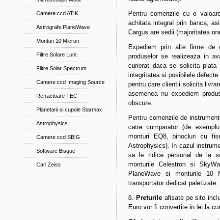
Pentru comenzile cu o valoar
Camere ccd ATIK
achitata integral prin banca, as
Astrografe PlaneWave
Cargus are sedii (majoritatea oras
Monturi 10 Micron
Expediem prin alte firme de cu
Filtre Solare Lunt
produselor se realizeaza in a
curierat daca se solicita plat
Filtre Solar Spectrum
integritatea si posibilele defect
Camere ccd Imaging Source
pentru care clientii solicita livr
asemenea nu expediem produse
Refractoare TEC
obscure.
Planetarii si cupole Starmax
Pentru comenzile de instrumente
Astrophysics
catre cumparator (de exempl
monturi EQ8, binocluri cu fi
Camere ccd SBIG
Astrophysics). In cazul instru
Software Bisque
sa le ridice personal de la s
monturile Celestron si SkyWat
Carl Zeiss
PlaneWave si monturile 10 Mi
transportator dedicat paletizate.
8.
Preturile
afisate pe site incl
Euro vor fi convertite in lei la c