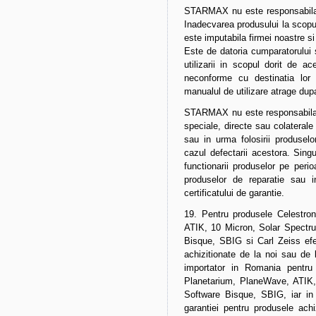
STARMAX nu este responsabila 
Inadecvarea produsului la scopul
este imputabila firmei noastre si
Este de datoria cumparatorului
utilizarii in scopul dorit de ac
neconforme cu destinatia lor i
manualul de utilizare atrage dupa
STARMAX nu este responsabila de
speciale, directe sau colateral
sau in urma folosirii produselor 
cazul defectarii acestora. Sing
functionarii produselor pe perio
produselor de reparatie sau i
certificatului de garantie.
19. Pentru produsele Celestro
ATIK, 10 Micron, Solar Spectr
Bisque, SBIG si Carl Zeiss efe
achizitionate de la noi sau de 
importator in Romania pentru 
Planetarium, PlaneWave, ATIK,
Software Bisque, SBIG, iar in 
garantiei pentru produsele achi