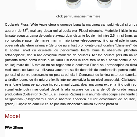
click pentru imagine mai mare
Ocularele Plossl Wide Angle ofera o corectie buna la marginea campului vizual si un c
0
aparent de 58
, mai larg decat cel al ocularelor Plossl obisnuite. Modelele initiale in c
lansate aceasta gama de oculare aveau doar distante focale mici intre 2,5mm si 9mm, ast
vor produce puteri de marire mari in majoritatea telescoapelor, fiind astfel utile in spec
observatii planetare si lunare (de unde au si fost promovate drept oculare "planetare", de
la acelasi nivel cu ocularele cu performante foarte bune la observatii planeta
ortoscopicele, dar si alte designuri moderne de oculare). Aceste oculare prezinta un rel
(distanta dintre prima lentila a ocularului si locul in care trebuie tinut ochiul pentru a o
ocular) mare de 16 mm ce nu se regaseste la ocularele Plossl sau ortoscopice cu dista
mici, ceea ce face ca utilizarea acestora sa fie deosebit de confortabila pentru ochi
general si pentru persoanele ce poarta ochelari. Contrastul de lumina este bun datorita s
antireflex bune, ce tin microreflexiile interne aer-sticla la un nivel acceptabil. Claritatea s
este foarte buna pe aproape intreg campul vizual, doar marginea extrema fiind putin so
vizual este putin mai curbat decat la alte oculare cu camp de 60 de grade realiza
producatori (Celestron X-Cel LX si Televue Radian) si in anumite telescoape este foarte pu
astigmatism (astigmatismul fiind o aberatie specifica tuturor designurilor de oculare, i
grade). Cupele de cauciuc ce se pot indoi blocheaza lumina externa parazita.
Model
PWA 25mm