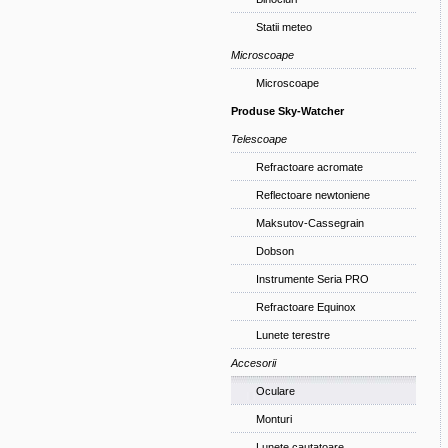
Statii meteo
Microscoape
Microscoape
Produse Sky-Watcher
Telescoape
Refractoare acromate
Reflectoare newtoniene
Maksutov-Cassegrain
Dobson
Instrumente Seria PRO
Refractoare Equinox
Lunete terestre
Accesorii
Oculare
Monturi
Lunete cautatoare