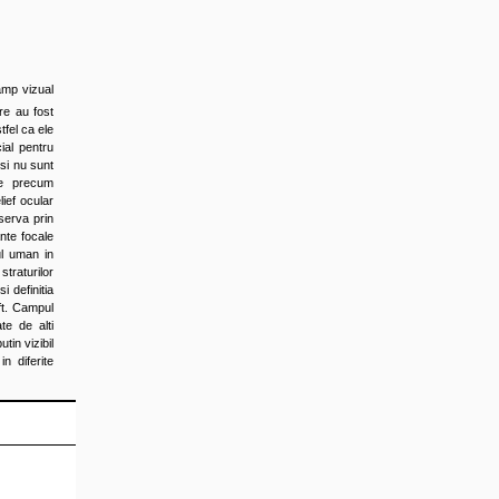
amp vizual
are au fost
fel ca ele
ial pentru
si nu sunt
re precum
ief ocular
bserva prin
nte focale
ul uman in
traturilor
i definitia
ft. Campul
te de alti
tin vizibil
n diferite