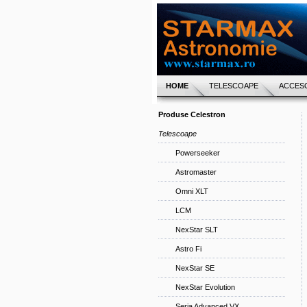
HOME
TELESCOAPE
ACCESO
Produse Celestron
Telescoape
Powerseeker
Astromaster
Omni XLT
LCM
NexStar SLT
Astro Fi
NexStar SE
NexStar Evolution
Seria Advanced VX