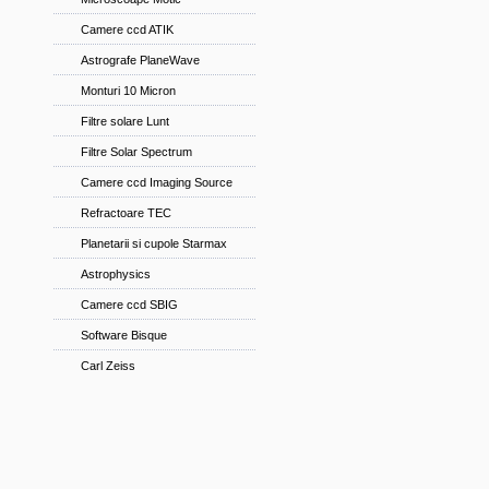
Camere ccd ATIK
Astrografe PlaneWave
Monturi 10 Micron
Filtre solare Lunt
Filtre Solar Spectrum
Camere ccd Imaging Source
Refractoare TEC
Planetarii si cupole Starmax
Astrophysics
Camere ccd SBIG
Software Bisque
Carl Zeiss