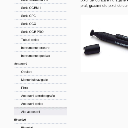
pixul de curatare nu zgarie 
praf, grasimi etc pixul de cur
Seria CGEM II
Seria CPC
Seria CGX
Seria CGE PRO
Tuburi optice
Instrumente terestre
Instrumente speciale
Accesorii
Oculare
Monturi si navigatie
Filtre
Accesorii astrofotografie
Accesorii optice
Alte accesorii
Binocluri
Binocluri