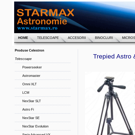
HOME
TELESCOAPE
ACCESORII
BINOCLURI
MICRO
Produse Celestron
Trepied Astro 
Telescoape
Powerseeker
Astromaster
Omni XLT
LCM
NexStar SLT
Astro Fi
NexStar SE
NexStar Evolution
Seria Advanced VX