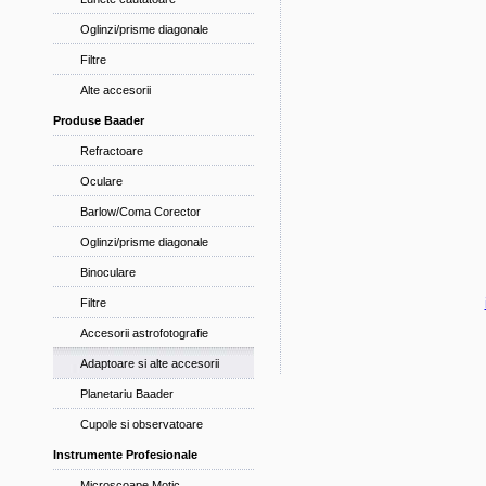
Oglinzi/prisme diagonale
Filtre
Alte accesorii
Produse Baader
Refractoare
Oculare
Barlow/Coma Corector
Oglinzi/prisme diagonale
Binoculare
Filtre
Accesorii astrofotografie
Adaptoare si alte accesorii
Planetariu Baader
Cupole si observatoare
Instrumente Profesionale
Microscoape Motic