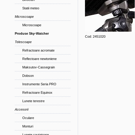
Statii meteo
Microscoape
Microscoape
Produse Sky-Watcher
Cod: 2451020
Telescoape
Refractoare acromate
Reflectoare newtoniene
Maksutov-Cassegrain
Dobson
Instrumente Seria PRO
Refractoare Equinox
Lunete terestre
Accesorii
Oculare
Monturi
Lunete cautatoare