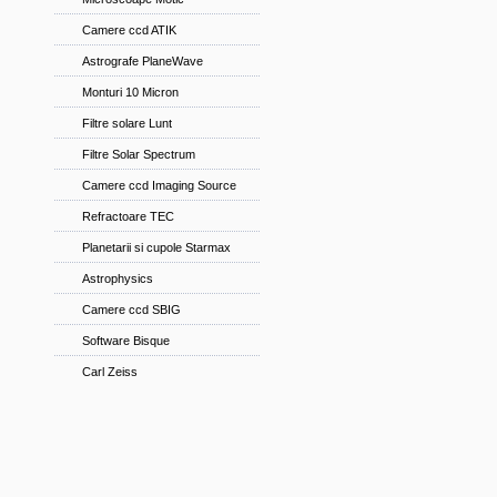
Camere ccd ATIK
Astrografe PlaneWave
Monturi 10 Micron
Filtre solare Lunt
Filtre Solar Spectrum
Camere ccd Imaging Source
Refractoare TEC
Planetarii si cupole Starmax
Astrophysics
Camere ccd SBIG
Software Bisque
Carl Zeiss