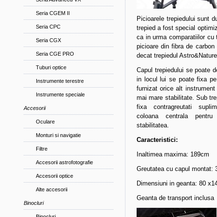
Seria CGEM II
Picioarele trepiedului sunt du
Seria CPC
trepied a fost special optimiz
ca in urma comparatiilor cu 
Seria CGX
picioare din fibra de carbo
Seria CGE PRO
decat trepiedul Astro&Nature
Tuburi optice
Capul trepiedului se poate d
in locul lui se poate fixa pe 
Instrumente terestre
furnizat orice alt instrument
Instrumente speciale
mai mare stabilitate. Sub tr
fixa contragreutati supli
Accesorii
coloana centrala pentru
Oculare
stabilitatea.
Monturi si navigatie
Caracteristici:
Filtre
Inaltimea maxima: 189cm
Accesorii astrofotografie
Greutatea cu capul montat: 
Accesorii optice
Dimensiuni in geanta: 80 x1
Alte accesorii
Geanta de transport inclusa
Binocluri
Binocluri