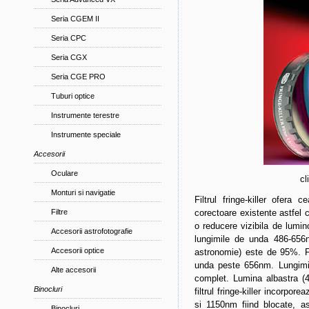
Seria CGEM II
Seria CPC
Seria CGX
Seria CGE PRO
Tuburi optice
Instrumente terestre
Instrumente speciale
Accesorii
Oculare
cl
Monturi si navigatie
Filtrul fringe-killer ofera
Filtre
corectoare existente astfel c
o reducere vizibila de lumino
Accesorii astrofotografie
lungimile de unda 486-656n
Accesorii optice
astronomie) este de 95%. Fi
unda peste 656nm. Lungimi
Alte accesorii
complet. Lumina albastra 
Binocluri
filtrul fringe-killer incorpor
si 1150nm fiind blocate, ast
Binocluri