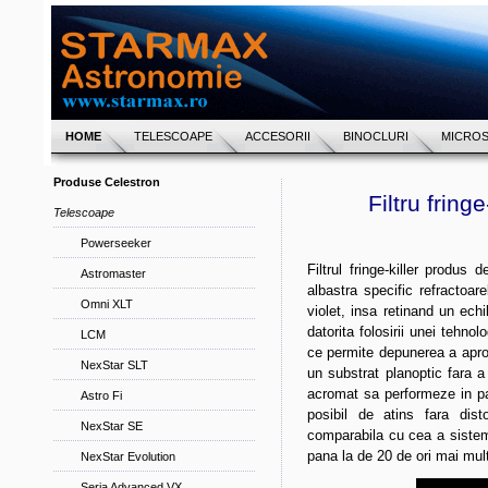
HOME
TELESCOAPE
ACCESORII
BINOCLURI
MICRO
Produse Celestron
Filtru fring
Telescoape
Powerseeker
Filtrul fringe-killer produ
Astromaster
albastra specific refractoa
Omni XLT
violet, insa retinand un echil
datorita folosirii unei tehno
LCM
ce permite depunerea a aproa
NexStar SLT
un substrat planoptic fara a
acromat sa performeze in para
Astro Fi
posibil de atins fara dist
NexStar SE
comparabila cu cea a sistem
pana la de 20 de ori mai mul
NexStar Evolution
Seria Advanced VX