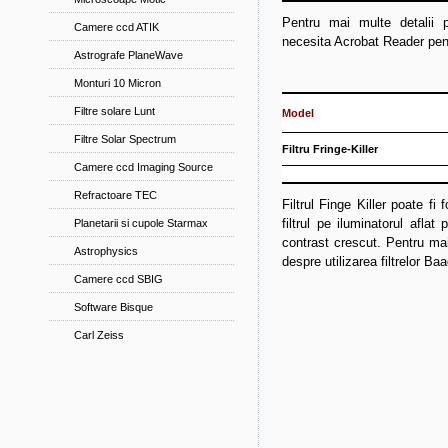
Pentru mai multe detalii 
Camere ccd ATIK
necesita Acrobat Reader pentr
Astrografe PlaneWave
Monturi 10 Micron
Filtre solare Lunt
Model
Filtre Solar Spectrum
Filtru Fringe-Killer
Camere ccd Imaging Source
Refractoare TEC
Filtrul Finge Killer poate fi
filtrul pe iluminatorul afla
Planetarii si cupole Starmax
contrast crescut. Pentru ma
Astrophysics
despre utilizarea filtrelor 
Camere ccd SBIG
Software Bisque
Carl Zeiss