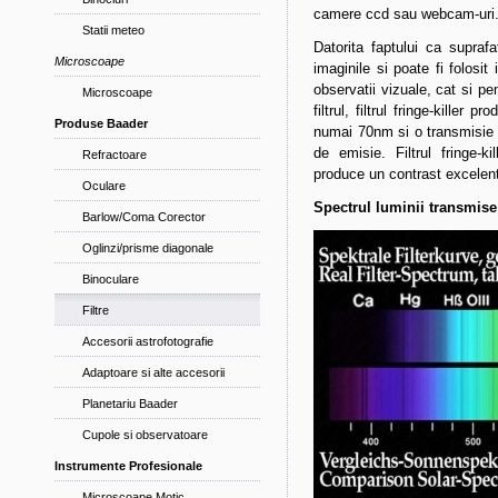
camere ccd sau webcam-uri
Statii meteo
Datorita faptului ca suprafa
Microscoape
imaginile si poate fi folosi
observatii vizuale, cat si pe
Microscoape
filtrul, filtrul fringe-killer
Produse Baader
numai 70nm si o transmisie 
de emisie. Filtrul fringe
Refractoare
produce un contrast excelent
Oculare
Spectrul luminii transmise
Barlow/Coma Corector
Oglinzi/prisme diagonale
Binoculare
Filtre
Accesorii astrofotografie
Adaptoare si alte accesorii
Planetariu Baader
Cupole si observatoare
Instrumente Profesionale
Microscoape Motic