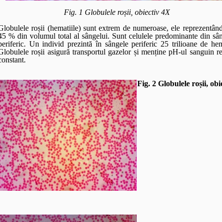
Fig. 1 Globulele roșii, obiectiv 4X
Globulele roșii (hematiile) sunt extrem de numeroase, ele reprezentân
45 % din volumul total al sângelui. Sunt celulele predominante din sâ
periferic. Un individ prezint
ă în sângele periferic 25 trilioane de hem
Globulele roșii asigură transportul gazelor și menține pH-ul sanguin re
constant.
Fig. 2 Globulele roșii, obi