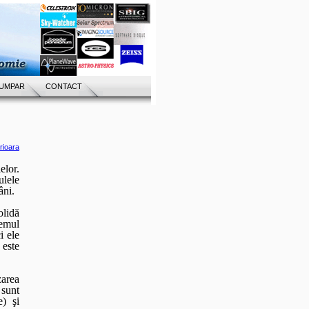
UMPAR
CONTACT
rioara
elor.
ulele
âni.
lidă
temul
i ele
 este
area
 sunt
e) şi