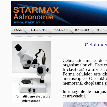
HOME
TELESCOAPE
ACCESORII
BINOCLURI
MICRO
Celula ve
Celula este unitatea de 
organismelor
vii. Este c
fi clasificată ca o vieta
Forma celulelor este dif
microscopice. O celulă v
membrană, citoplasmă și
În imaginile de mai jos 
castravetelui.