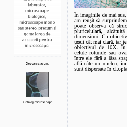
În imaginile de mai sus,
am reușit s
ă surprindem 
poate observa că struc
pluricelulară, alcătu
dimensiuni. Cu obiecti
țesut cât mai clară, iar ț
obiectivul de 10X. În
celule rotunde sau oval
între ele fără a lăsa spaț
află câte un nucleu, în
Descarca acum:
sunt dispersate în citopl
Catalog microscoape